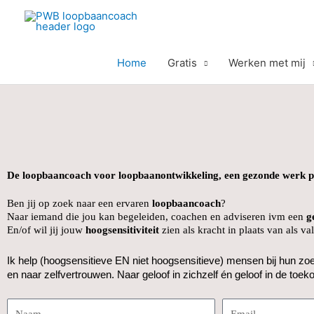
Ga
naar
de
inhoud
Home
Gratis
Werken met mij
De loopbaancoach voor loopbaanontwikkeling, een gezonde werk pr
Ben jij op zoek naar een ervaren
loopbaancoach
?
Naar iemand die jou kan begeleiden, coachen en adviseren ivm een
g
En/of wil jij jouw
hoogsensitiviteit
zien als kracht in plaats van als va
Ik help (hoogsensitieve EN niet hoogsensitieve)
mensen bij hun zoek
en naar zelfvertrouwen. Naar geloof in zichzelf én geloof in de toek
N
E