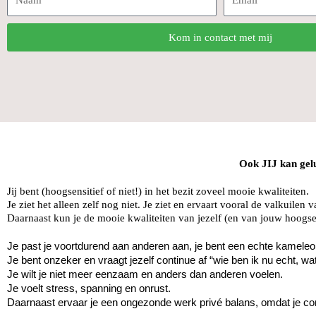
a
m
a
a
m
i
Kom in contact met mij
l
Ook JIJ kan gelu
Jij bent (hoogsensitief of niet!) in het bezit zoveel mooie kwaliteiten.
Je ziet het alleen zelf nog niet. Je ziet en ervaart vooral de valkuilen
Daarnaast kun je de mooie kwaliteiten van jezelf (en van jouw hoogsen
Je past je voortdurend aan anderen aan, je bent een echte kameleo
Je bent onzeker en vraagt jezelf continue af “wie ben ik nu echt, wat 
Je wilt je niet meer eenzaam en anders dan anderen voelen.
Je voelt stress, spanning en onrust.
Daarnaast ervaar je een ongezonde werk privé balans, omdat je con