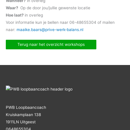
Wanneer?
in overleg
Waar?
Op de door jou/jullie gewenste locatie
Hoe laat?
in overleg
Voor informatie kun je bellen naar 06-48655304 of mailen
naar:
maaike.baars@prive-werk-balans.nl
Terug naar het overzicht workshops
PWB Loopbaancoach
Kruiskamplaan 138
1911LN Uitgeest
0648655304