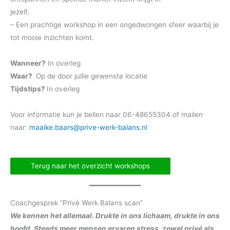
jezelf.
– Een prachtige workshop in een ongedwongen sfeer waarbij je
tot mooie inzichten komt.
Wanneer?
In overleg
Waar?
Op de door jullie gewenste locatie
Tijdstips?
In overleg
Voor informatie kun je bellen naar 06-48655304 of mailen
naar:
maaike.baars@prive-werk-balans.nl
Terug naar het overzicht workshops
Coachgesprek “Privé Werk Balans scan”
We kennen het allemaal. Drukte in ons lichaam, drukte in ons
hoofd. Steeds meer mensen ervaren stress, zowel privé als