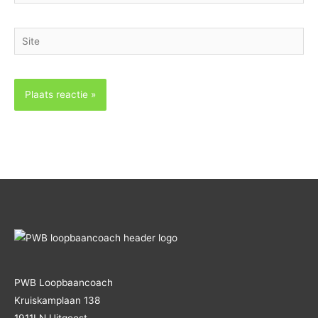
mail
Site
PWB Loopbaancoach
Kruiskamplaan 138