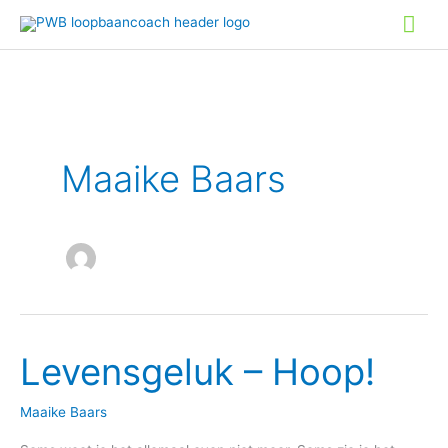
Ga
Hoo
naar
de
inhoud
Maaike Baars
Levensgeluk – Hoop!
Levensgeluk
–
Hoop!
Maaike Baars