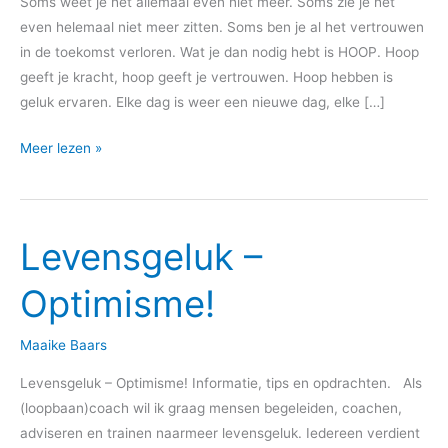
Soms weet je het allemaal even niet meer. Soms zie je het
even helemaal niet meer zitten. Soms ben je al het vertrouwen
in de toekomst verloren. Wat je dan nodig hebt is HOOP. Hoop
geeft je kracht, hoop geeft je vertrouwen. Hoop hebben is
geluk ervaren. Elke dag is weer een nieuwe dag, elke […]
Meer lezen »
Levensgeluk –
Levensgeluk
–
Optimisme!
Optimisme!
Maaike Baars
Levensgeluk – Optimisme! Informatie, tips en opdrachten. Als
(loopbaan)coach wil ik graag mensen begeleiden, coachen,
adviseren en trainen naarmeer levensgeluk. Iedereen verdient