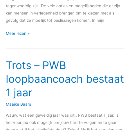
tegenwoordig zijn. De vele opties en mogelijkheden die er zijn
kan mensen in verlegenheid brengen om te kiezen met als
gevolg dat ze moeilijk tot beslissingen komen. In mijn
Meer lezen »
Trots – PWB
Trots
–
loopbaancoach bestaat
PWB
loopbaancoach
1 jaar
bestaat
1
Maaike Baars
jaar
Wauw, wat een geweldig jaar was dit.. PWB bestaat 1 jaar. Is
het voor jou ook mogelijk om jouw hart te volgen en te gaan
doen wat jij het allerliefste doet? Zeker! Als ik het kan, dan kan